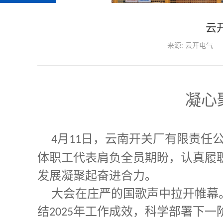
云
来源: 云开电气
凝心
月
日，云南开关厂有限责任
4
11
体职工代表肩负全员期盼，认真履
发展凝聚起奋进合力。
大会在庄严的国歌声中拉开帷幕
结
年工作成效，科学部署下一
2025